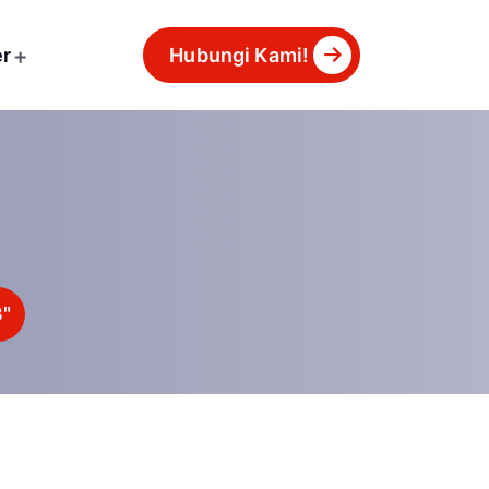
er
Hubungi Kami!
3"