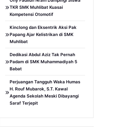
Ony Fadllun Ni’am Dampingi Siswa
TKR SMK Muhlibat Kuasai
Kompetensi Otomotif
Kinclong dan Eksentrik Aksi Pak
Papang Ajar Kelistrikan di SMK
Muhlibat
Dedikasi Abdul Aziz Tak Pernah
Padam di SMK Muhammadiyah 5
Babat
Perjuangan Tangguh Waka Humas
H. Rouf Mubarok, S.T. Kawal
Agenda Sekolah Meski Dibayangi
Saraf Terjepit