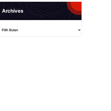
Archives
rchives