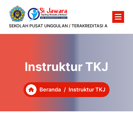
Lewati
ke
konten
SEKOLAH PUSAT UNGGULAN / TERAKREDITASI A
Instruktur TKJ
Beranda
/
Instruktur TKJ