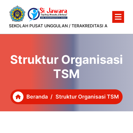
Lewati
ke
konten
SEKOLAH PUSAT UNGGULAN / TERAKREDITASI A
Struktur Organisasi
TSM
Beranda
/
Struktur Organisasi TSM