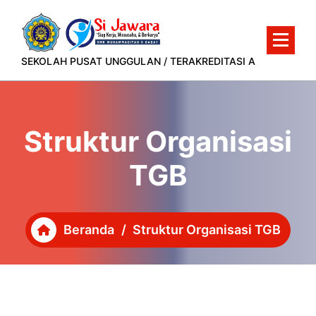
Lewati
ke
konten
SEKOLAH PUSAT UNGGULAN / TERAKREDITASI A
Struktur Organisasi
TGB
Beranda
/
Struktur Organisasi TGB