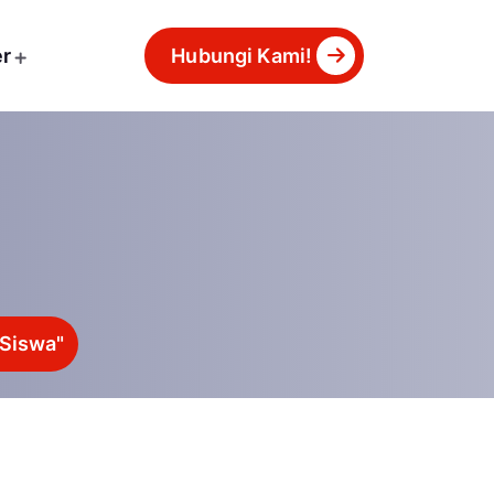
er
Hubungi Kami!
 Siswa"