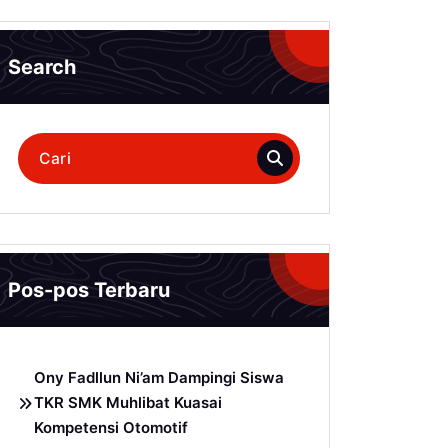
Search
Pencarian
untuk:
Pos-pos Terbaru
Ony Fadllun Ni’am Dampingi Siswa
TKR SMK Muhlibat Kuasai
Kompetensi Otomotif