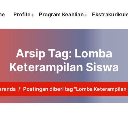
me
Profile
Program Keahlian
Ekstrakurikul
Arsip Tag: Lomba
Keterampilan Siswa
eranda
/
Postingan diberi tag "Lomba Keterampilan