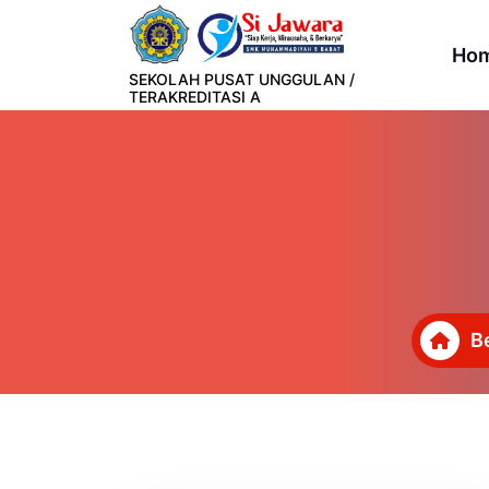
Lewati
ke
Ho
konten
SEKOLAH PUSAT UNGGULAN /
TERAKREDITASI A
B