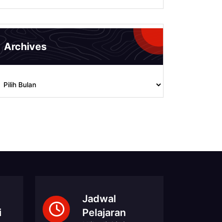
Archives
rchives
Jadwal
i
Pelajaran