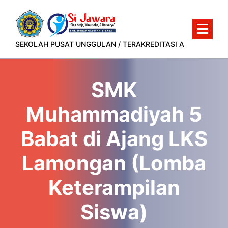
Lewati
ke
konten
SEKOLAH PUSAT UNGGULAN / TERAKREDITASI A
SMK
Muhammadiyah 5
Babat di Ajang LKS
Lamongan (Lomba
Keterampilan
Siswa)