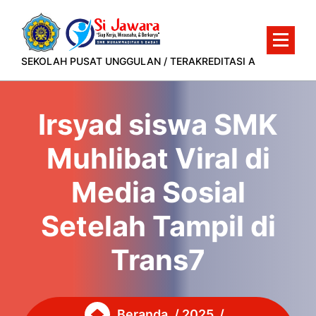
Lewati
ke
konten
SEKOLAH PUSAT UNGGULAN / TERAKREDITASI A
Irsyad siswa SMK
Muhlibat Viral di
Media Sosial
Setelah Tampil di
Trans7
Beranda
/
2025
/