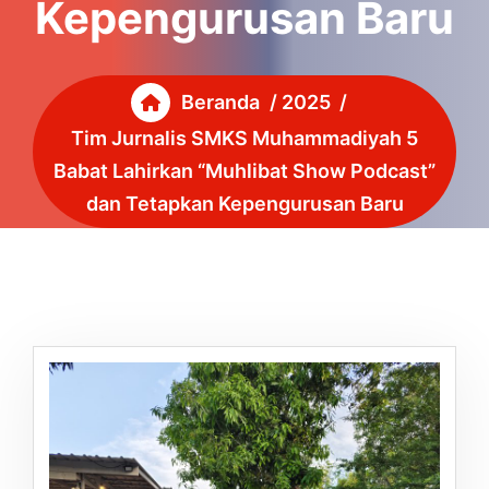
Kepengurusan Baru
Beranda
/
2025
/
Tim Jurnalis SMKS Muhammadiyah 5
Babat Lahirkan “Muhlibat Show Podcast”
dan Tetapkan Kepengurusan Baru