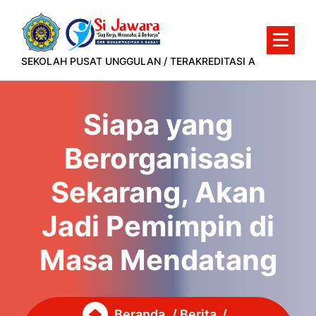
Lewati
ke
konten
SEKOLAH PUSAT UNGGULAN / TERAKREDITASI A
Siapa yang
Berorganisasi
Sekarang, Akan
Jadi Pemimpin di
Masa Mendatang
Beranda
/
Berita
/