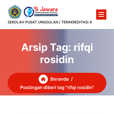
Lewati
ke
konten
SEKOLAH PUSAT UNGGULAN / TERAKREDITASI A
Arsip Tag: rifqi
rosidin
Beranda
/
Postingan diberi tag "rifqi rosidin"