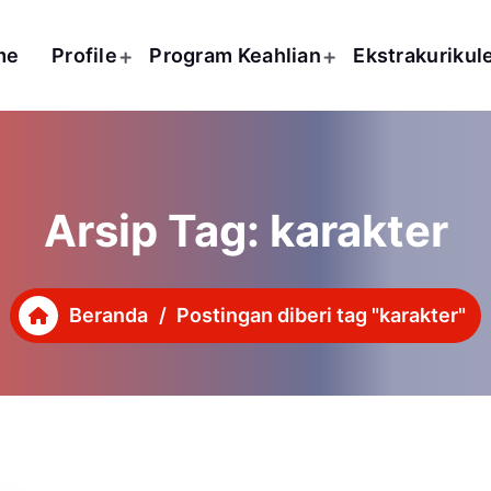
me
Profile
Program Keahlian
Ekstrakurikul
Arsip Tag: karakter
Beranda
/
Postingan diberi tag "karakter"