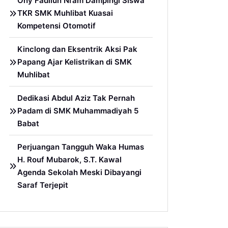
Ony Fadllun Ni’am Dampingi Siswa
TKR SMK Muhlibat Kuasai
Kompetensi Otomotif
Kinclong dan Eksentrik Aksi Pak
Papang Ajar Kelistrikan di SMK
Muhlibat
Dedikasi Abdul Aziz Tak Pernah
Padam di SMK Muhammadiyah 5
Babat
Perjuangan Tangguh Waka Humas
H. Rouf Mubarok, S.T. Kawal
Agenda Sekolah Meski Dibayangi
Saraf Terjepit