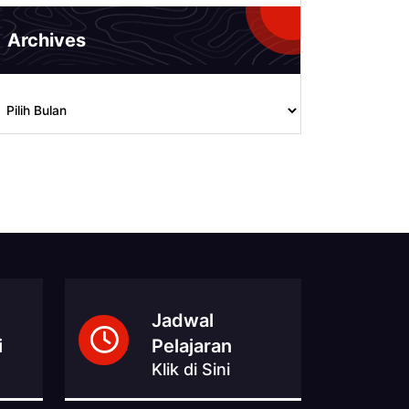
Archives
rchives
Jadwal
i
Pelajaran
Klik di Sini