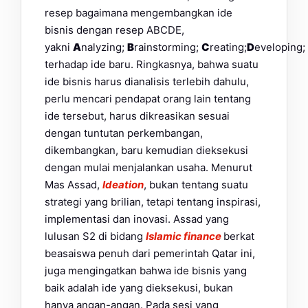
resep bagaimana mengembangkan ide
bisnis dengan resep ABCDE,
yakni
A
nalyzing;
B
rainstorming;
C
reating;
D
eveloping;
terhadap ide baru. Ringkasnya, bahwa suatu
ide bisnis harus dianalisis terlebih dahulu,
perlu mencari pendapat orang lain tentang
ide tersebut, harus dikreasikan sesuai
dengan tuntutan perkembangan,
dikembangkan, baru kemudian dieksekusi
dengan mulai menjalankan usaha. Menurut
Mas Assad,
Ideation
, bukan tentang suatu
strategi yang brilian, tetapi tentang inspirasi,
implementasi dan inovasi. Assad yang
lulusan S2 di bidang
Islamic finance
berkat
beasaiswa penuh dari pemerintah Qatar ini,
juga mengingatkan bahwa ide bisnis yang
baik adalah ide yang dieksekusi, bukan
hanya angan-angan. Pada sesi yang