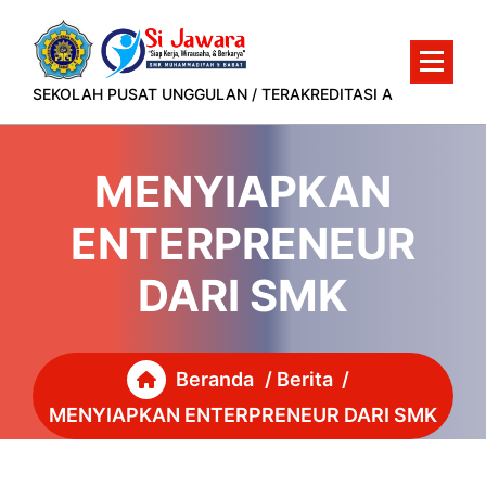
Lewati
ke
konten
SEKOLAH PUSAT UNGGULAN / TERAKREDITASI A
MENYIAPKAN
ENTERPRENEUR
DARI SMK
Beranda
/
Berita
/
MENYIAPKAN ENTERPRENEUR DARI SMK