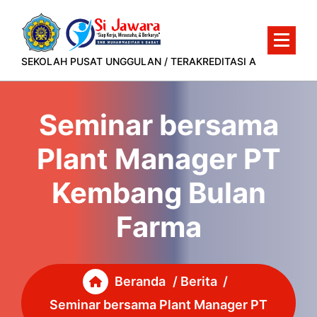
Lewati
ke
konten
SEKOLAH PUSAT UNGGULAN / TERAKREDITASI A
Seminar bersama
Plant Manager PT
Kembang Bulan
Farma
Beranda
/
Berita
/
Seminar bersama Plant Manager PT