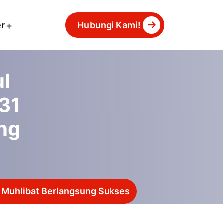
er
Hubungi Kami!
ul
31
ng
K Muhlibat Berlangsung Sukses