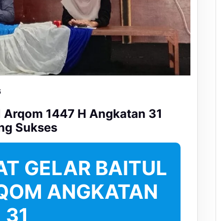
6
ul Arqom 1447 H Angkatan 31
ng Sukses
T GELAR BAITUL
RQOM ANGKATAN
31