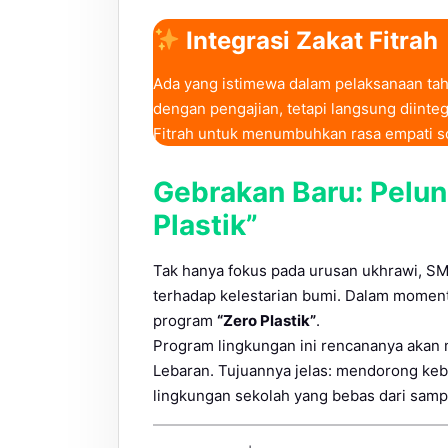
Integrasi Zakat Fitrah
Ada yang istimewa dalam pelaksanaan tahun
dengan pengajian, tetapi langsung diinte
Fitrah untuk menumbuhkan rasa empati so
Gebrakan Baru: Pelu
Plastik”
Tak hanya fokus pada urusan ukhrawi, S
terhadap kelestarian bumi. Dalam momen
program
“Zero Plastik”
.
Program lingkungan ini rencananya akan mu
Lebaran. Tujuannya jelas: mendorong kebi
lingkungan sekolah yang bebas dari sampah