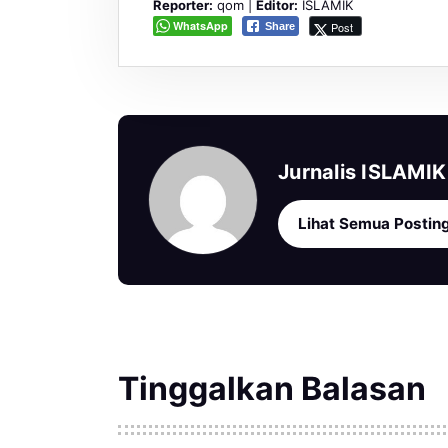
Reporter:
qom |
Editor:
ISLAMIK
WhatsApp
Post
Share
Jurnalis ISLAMIK
Lihat Semua Postin
Tinggalkan Balasan