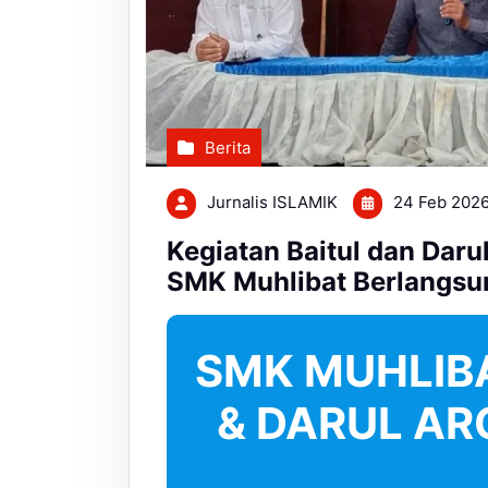
Berita
Jurnalis ISLAMIK
24 Feb 202
Kegiatan Baitul dan Dar
SMK Muhlibat Berlangsu
SMK MUHLIBA
& DARUL A