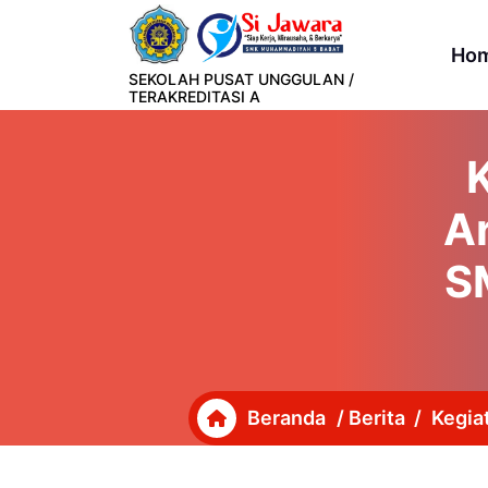
Lewati
ke
Ho
konten
SEKOLAH PUSAT UNGGULAN /
TERAKREDITASI A
K
A
S
Beranda
/
Berita
/
Kegia