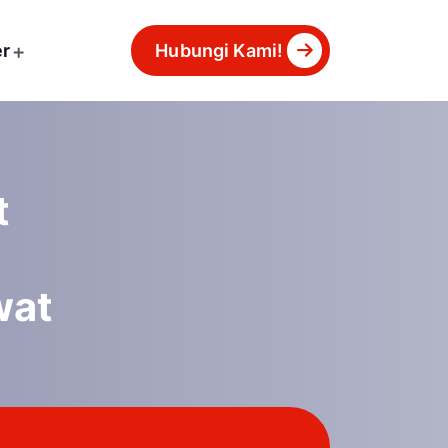
er
Hubungi Kami!
t
wat