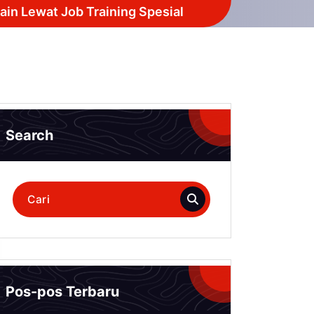
ain Lewat Job Training Spesial
Search
Pencarian
untuk:
Pos-pos Terbaru