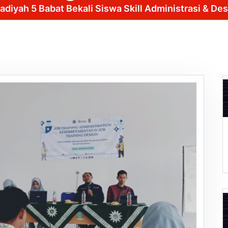
iyah 5 Babat Bekali Siswa Skill Administrasi & Des