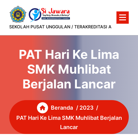
Lewati
ke
konten
SEKOLAH PUSAT UNGGULAN / TERAKREDITASI A
PAT Hari Ke Lima
SMK Muhlibat
Berjalan Lancar
Beranda
/
2023
/
PAT Hari Ke Lima SMK Muhlibat Berjalan
Lancar