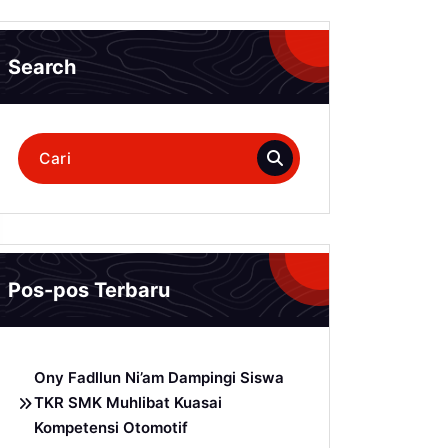
Search
Pencarian
untuk:
Pos-pos Terbaru
Ony Fadllun Ni’am Dampingi Siswa
TKR SMK Muhlibat Kuasai
Kompetensi Otomotif