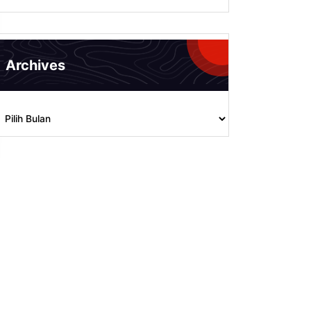
Archives
rchives