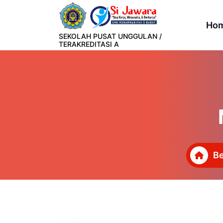
Lewati
ke
Ho
konten
SEKOLAH PUSAT UNGGULAN /
TERAKREDITASI A
B