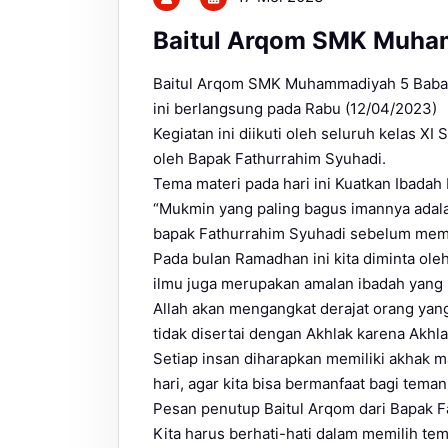
Baitul Arqom SMK Muha
Baitul Arqom SMK Muhammadiyah 5 Babat 
ini berlangsung pada Rabu (12/04/2023)
Kegiatan ini diikuti oleh seluruh kelas X
oleh Bapak Fathurrahim Syuhadi.
Tema materi pada hari ini Kuatkan Ibadah
“Mukmin yang paling bagus imannya adala
bapak Fathurrahim Syuhadi sebelum mema
Pada bulan Ramadhan ini kita diminta ole
ilmu juga merupakan amalan ibadah yang 
Allah akan mengangkat derajat orang yang
tidak disertai dengan Akhlak karena Akh
Setiap insan diharapkan memiliki akhak 
hari, agar kita bisa bermanfaat bagi teman
Pesan penutup Baitul Arqom dari Bapak F
Kita harus berhati-hati dalam memilih tem