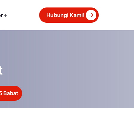
er
Hubungi Kami!
t
5 Babat