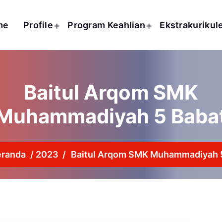
me
Profile
Program Keahlian
Ekstrakurikul
Baitul Arqom SMK
Muhammadiyah 5 Baba
eranda
/
2023
/
Baitul Arqom SMK Muhammadiyah 