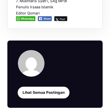
7. Mukhtaris Syafi’i, SAg MPdI
Penulis Irsaaa Islamik
Editor Qomari
WhatsApp
Post
Share
Lihat Semua Postingan