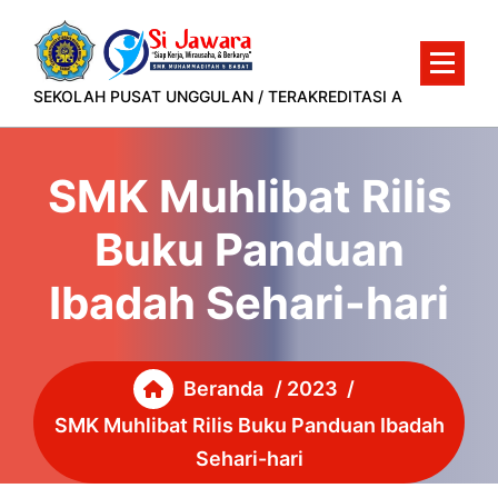
Lewati
ke
konten
SEKOLAH PUSAT UNGGULAN / TERAKREDITASI A
SMK Muhlibat Rilis
Buku Panduan
Ibadah Sehari-hari
Beranda
/
2023
/
SMK Muhlibat Rilis Buku Panduan Ibadah
Sehari-hari