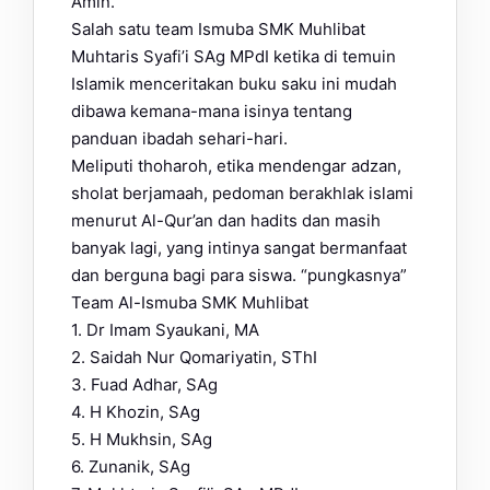
Amin.
Salah satu team Ismuba SMK Muhlibat
Muhtaris Syafi’i SAg MPdI ketika di temuin
Islamik menceritakan buku saku ini mudah
dibawa kemana-mana isinya tentang
panduan ibadah sehari-hari.
Meliputi thoharoh, etika mendengar adzan,
sholat berjamaah, pedoman berakhlak islami
menurut Al-Qur’an dan hadits dan masih
banyak lagi, yang intinya sangat bermanfaat
dan berguna bagi para siswa. “pungkasnya”
Team Al-Ismuba SMK Muhlibat
1. Dr Imam Syaukani, MA
2. Saidah Nur Qomariyatin, SThI
3. Fuad Adhar, SAg
4. H Khozin, SAg
5. H Mukhsin, SAg
6. Zunanik, SAg