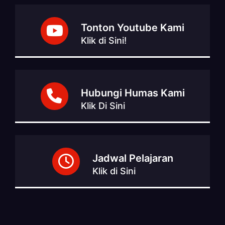
Tonton Youtube Kami
Klik di Sini!
Hubungi Humas Kami
Klik Di Sini
Jadwal Pelajaran
Klik di Sini