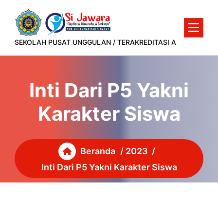
Lewati
ke
konten
SEKOLAH PUSAT UNGGULAN / TERAKREDITASI A
Inti Dari P5 Yakni
Karakter Siswa
Beranda
/
2023
/
Inti Dari P5 Yakni Karakter Siswa