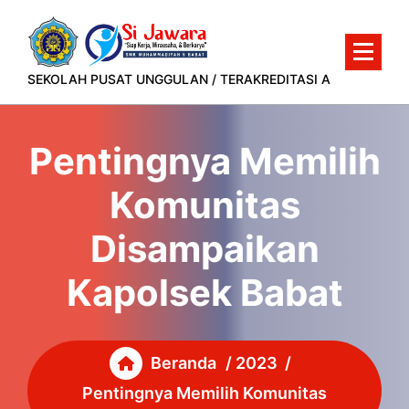
Lewati
ke
konten
SEKOLAH PUSAT UNGGULAN / TERAKREDITASI A
Pentingnya Memilih
Komunitas
Disampaikan
Kapolsek Babat
Beranda
/
2023
/
Pentingnya Memilih Komunitas