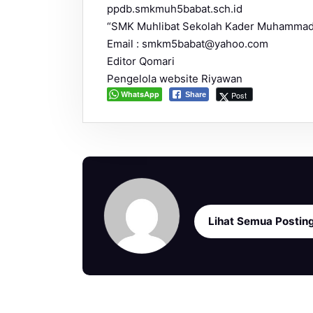
ppdb.smkmuh5babat.sch.id
“SMK Muhlibat Sekolah Kader Muhammad
Email : smkm5babat@yahoo.com
Editor Qomari
Pengelola website Riyawan
WhatsApp
Post
Share
Lihat Semua Postin