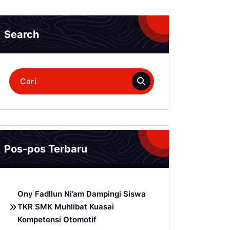
Search
Pencarian
untuk:
Pos-pos Terbaru
Ony Fadllun Ni’am Dampingi Siswa
TKR SMK Muhlibat Kuasai
Kompetensi Otomotif