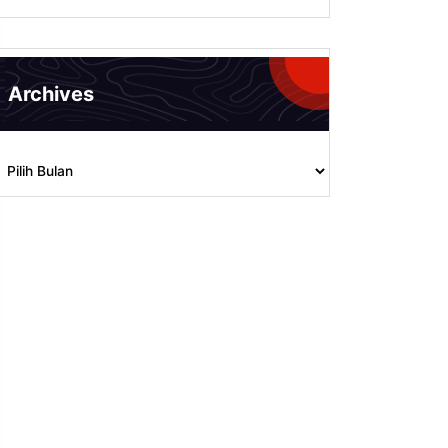
Archives
rchives