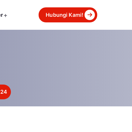
er
Hubungi Kami!
024