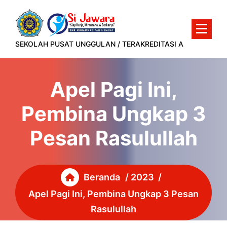
Lewati
ke
konten
SEKOLAH PUSAT UNGGULAN / TERAKREDITASI A
Apel Pagi Ini,
Pembina Ungkap 3
Pesan Rasulullah
Beranda
/
2023
/
Apel Pagi Ini, Pembina Ungkap 3 Pesan
Rasulullah