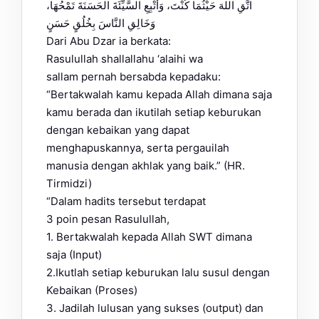
اتَّقِ اللهَ حَيْثُمَا كُنْتَ، وَأَتْبِعِ السَّيِّئَةَ الحَسَنَةَ تَمْحُهَا،
وَخَالِقِ النَّاسَ بِخُلُقٍ حَسَنٍ
Dari Abu Dzar ia berkata:
Rasulullah shallallahu ‘alaihi wa
sallam pernah bersabda kepadaku:
“Bertakwalah kamu kepada Allah dimana saja
kamu berada dan ikutilah setiap keburukan
dengan kebaikan yang dapat
menghapuskannya, serta pergauilah
manusia dengan akhlak yang baik.” (HR.
Tirmidzi)
“Dalam hadits tersebut terdapat
3 poin pesan Rasulullah,
1. Bertakwalah kepada Allah SWT dimana
saja (Input)
2.Ikutlah setiap keburukan lalu susul dengan
Kebaikan (Proses)
3. Jadilah lulusan yang sukses (output) dan