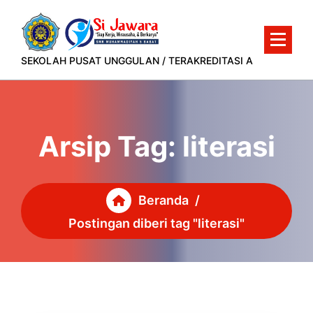
Lewati
ke
konten
SEKOLAH PUSAT UNGGULAN / TERAKREDITASI A
Arsip Tag: literasi
Beranda
/
Postingan diberi tag "literasi"