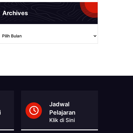
Archives
rchives
Jadwal
i
Pelajaran
Klik di Sini