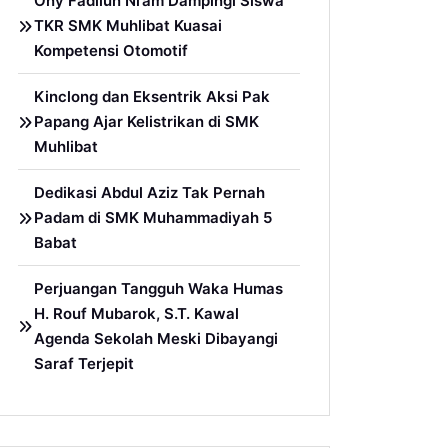
Ony Fadllun Ni’am Dampingi Siswa
TKR SMK Muhlibat Kuasai
Kompetensi Otomotif
Kinclong dan Eksentrik Aksi Pak
Papang Ajar Kelistrikan di SMK
Muhlibat
Dedikasi Abdul Aziz Tak Pernah
Padam di SMK Muhammadiyah 5
Babat
Perjuangan Tangguh Waka Humas
H. Rouf Mubarok, S.T. Kawal
Agenda Sekolah Meski Dibayangi
Saraf Terjepit