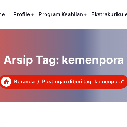
me
Profile
Program Keahlian
Ekstrakurikul
Arsip Tag: kemenpora
Beranda
/
Postingan diberi tag "kemenpora"