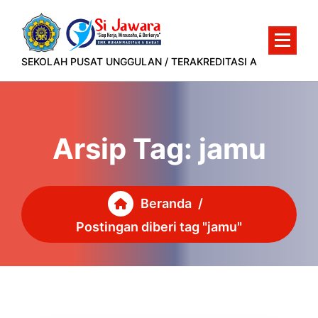
Lewati
ke
konten
SEKOLAH PUSAT UNGGULAN / TERAKREDITASI A
Arsip Tag: jamu
Beranda
/
Postingan diberi tag "jamu"