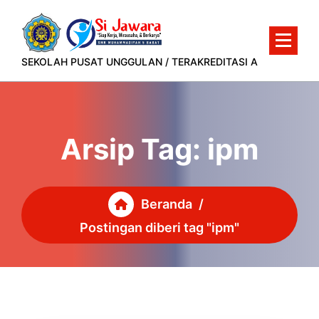
Lewati
ke
konten
SEKOLAH PUSAT UNGGULAN / TERAKREDITASI A
Arsip Tag: ipm
Beranda
/
Postingan diberi tag "ipm"