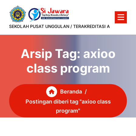
Lewati
ke
konten
SEKOLAH PUSAT UNGGULAN / TERAKREDITASI A
Arsip Tag: axioo
class program
Beranda
/
Postingan diberi tag "axioo class
program"