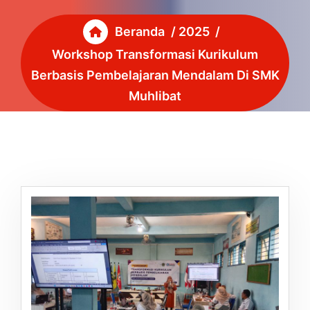
Beranda
/
2025
/
Workshop Transformasi Kurikulum
Berbasis Pembelajaran Mendalam Di SMK
Muhlibat