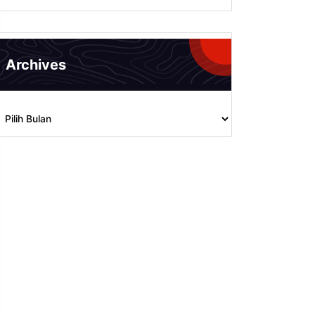
Archives
rchives