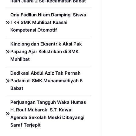
Raih Juara 2 Se-Kecamatan Babat
Ony Fadllun Ni’am Dampingi Siswa
TKR SMK Muhlibat Kuasai
Kompetensi Otomotif
Kinclong dan Eksentrik Aksi Pak
Papang Ajar Kelistrikan di SMK
Muhlibat
Dedikasi Abdul Aziz Tak Pernah
Padam di SMK Muhammadiyah 5
Babat
Perjuangan Tangguh Waka Humas
H. Rouf Mubarok, S.T. Kawal
Agenda Sekolah Meski Dibayangi
Saraf Terjepit