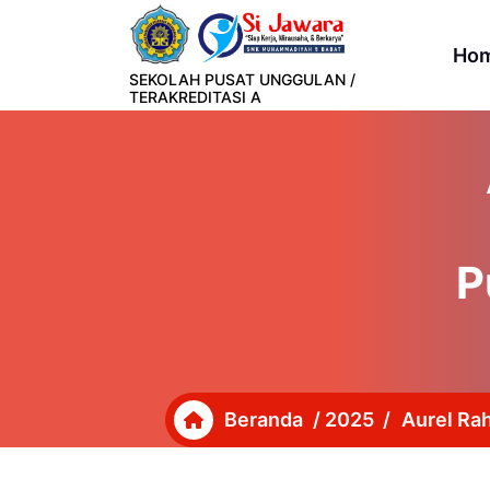
Lewati
ke
Ho
konten
SEKOLAH PUSAT UNGGULAN /
TERAKREDITASI A
P
Beranda
/
2025
/
Aurel Ra