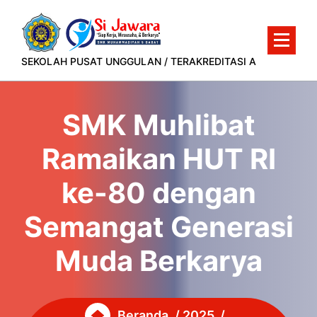
Lewati
ke
konten
SEKOLAH PUSAT UNGGULAN / TERAKREDITASI A
SMK Muhlibat
Ramaikan HUT RI
ke-80 dengan
Semangat Generasi
Muda Berkarya
Beranda
/
2025
/