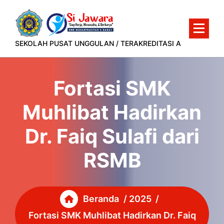
Lewati
ke
konten
SEKOLAH PUSAT UNGGULAN / TERAKREDITASI A
Fortasi SMK
Muhlibat Hadirkan
Dr. Faiq Sulafi dari
RSMB
Beranda
/
2025
/
Fortasi SMK Muhlibat Hadirkan Dr. Faiq