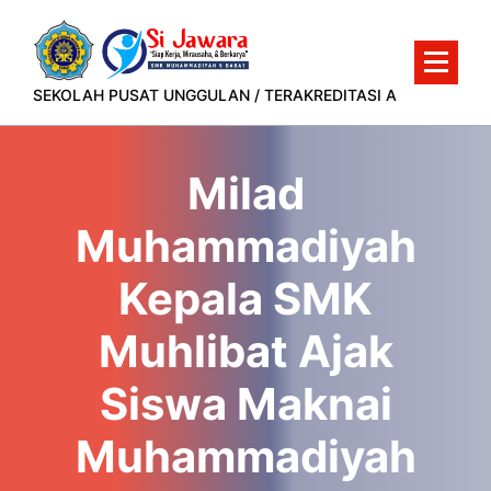
Lewati
ke
konten
SEKOLAH PUSAT UNGGULAN / TERAKREDITASI A
Milad
Muhammadiyah
Kepala SMK
Muhlibat Ajak
Siswa Maknai
Muhammadiyah