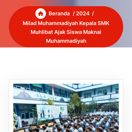
Beranda
/
2024
/
Milad Muhammadiyah Kepala SMK
Muhlibat Ajak Siswa Maknai
Muhammadiyah