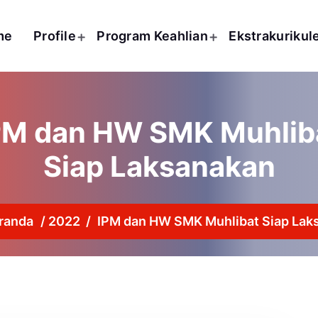
me
Profile
Program Keahlian
Ekstrakurikul
PM dan HW SMK Muhlib
Siap Laksanakan
randa
/
2022
/
IPM dan HW SMK Muhlibat Siap Lak