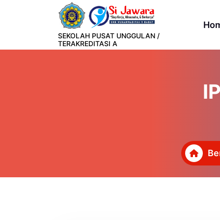
Lewati
ke
Ho
konten
SEKOLAH PUSAT UNGGULAN /
TERAKREDITASI A
I
Be