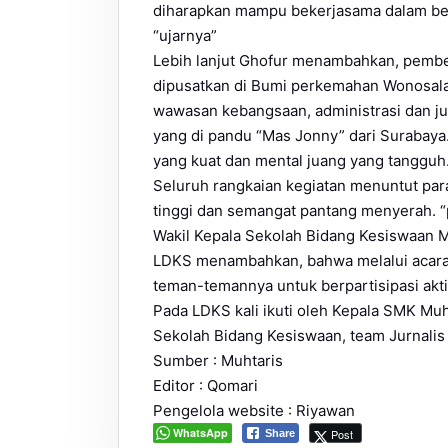
diharapkan mampu bekerjasama dalam ber
“ujarnya”
Lebih lanjut Ghofur menambahkan, pembe
dipusatkan di Bumi perkemahan Wonosal
wawasan kebangsaan, administrasi dan j
yang di pandu “Mas Jonny” dari Surabaya
yang kuat dan mental juang yang tangguh
Seluruh rangkaian kegiatan menuntut para
tinggi dan semangat pantang menyerah. 
Wakil Kepala Sekolah Bidang Kesiswaan Mu
LDKS menambahkan, bahwa melalui acara
teman-temannya untuk berpartisipasi akti
Pada LDKS kali ikuti oleh Kepala SMK Muh
Sekolah Bidang Kesiswaan, team Jurnalis
Sumber : Muhtaris
Editor : Qomari
Pengelola website : Riyawan
WhatsApp
Post
Share