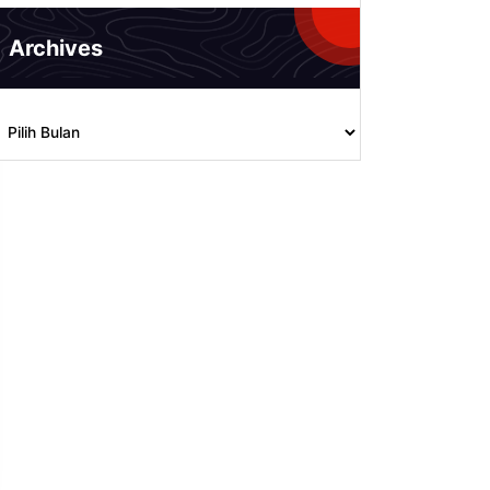
Archives
rchives