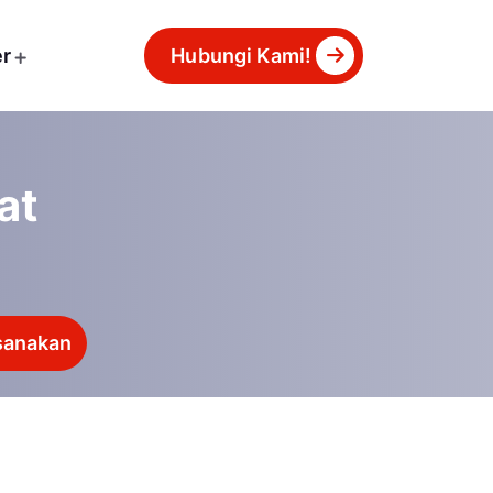
er
Hubungi Kami!
at
sanakan