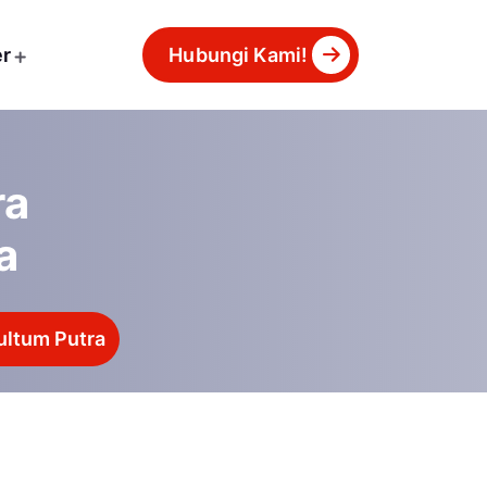
er
Hubungi Kami!
ra
a
ultum Putra