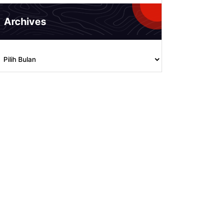
Archives
rchives