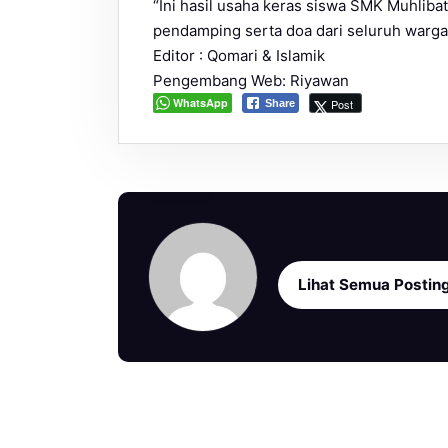
“Ini hasil usaha keras siswa SMK Muhlib
pendamping serta doa dari seluruh warg
Editor : Qomari & Islamik
Pengembang Web: Riyawan
WhatsApp
Post
Share
Lihat Semua Postin