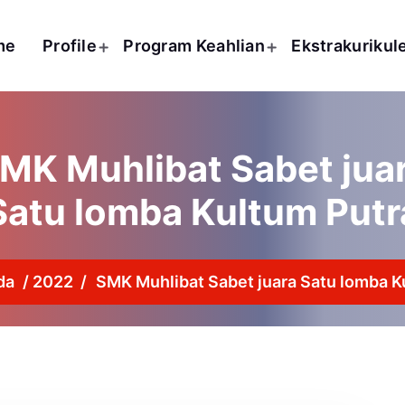
me
Profile
Program Keahlian
Ekstrakurikul
MK Muhlibat Sabet jua
Satu lomba Kultum Putr
da
/
2022
/
SMK Muhlibat Sabet juara Satu lomba K