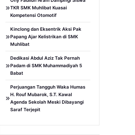
Ony Fadllun Ni’am Dampingi Siswa
TKR SMK Muhlibat Kuasai
Kompetensi Otomotif
Kinclong dan Eksentrik Aksi Pak
Papang Ajar Kelistrikan di SMK
Muhlibat
Dedikasi Abdul Aziz Tak Pernah
Padam di SMK Muhammadiyah 5
Babat
Perjuangan Tangguh Waka Humas
H. Rouf Mubarok, S.T. Kawal
Agenda Sekolah Meski Dibayangi
Saraf Terjepit