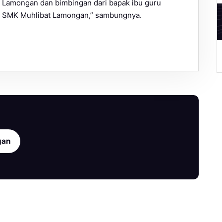
at Lamongan dan bimbingan dari bapak ibu guru
a SMK Muhlibat Lamongan,” sambungnya.
A
gan