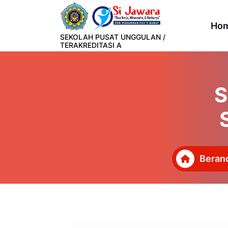
Lewati
ke
Ho
konten
SEKOLAH PUSAT UNGGULAN /
TERAKREDITASI A
S
Beran