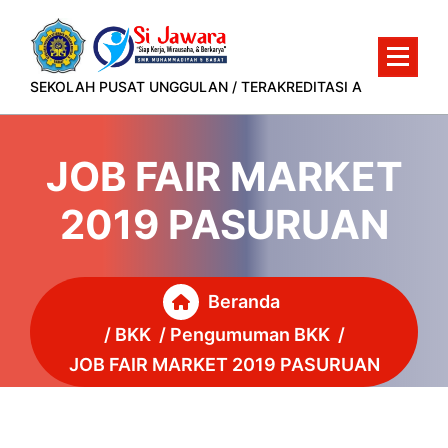
Lewati
ke
konten
SEKOLAH PUSAT UNGGULAN / TERAKREDITASI A
JOB FAIR MARKET
2019 PASURUAN
Beranda
/
BKK
/
Pengumuman BKK
/
JOB FAIR MARKET 2019 PASURUAN