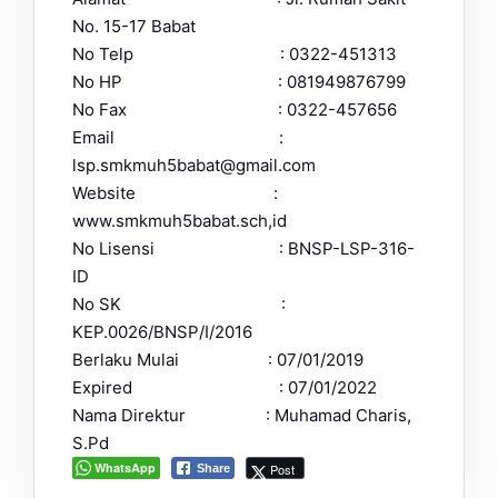
No. 15-17 Babat
No Telp : 0322-451313
No HP : 081949876799
No Fax : 0322-457656
Email :
lsp.smkmuh5babat@gmail.com
Website :
www.smkmuh5babat.sch,id
No Lisensi : BNSP-LSP-316-
ID
No SK :
KEP.0026/BNSP/I/2016
Berlaku Mulai : 07/01/2019
Expired : 07/01/2022
Nama Direktur : Muhamad Charis,
S.Pd
WhatsApp
Post
Share