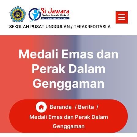
Lewati
ke
konten
SEKOLAH PUSAT UNGGULAN / TERAKREDITASI A
Medali Emas dan
Perak Dalam
Genggaman
Beranda
/
Berita
/
Medali Emas dan Perak Dalam
Genggaman