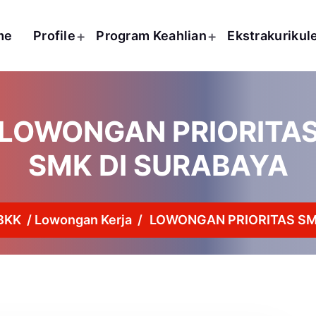
me
Profile
Program Keahlian
Ekstrakurikul
LOWONGAN PRIORITA
SMK DI SURABAYA
BKK
/
Lowongan Kerja
/
LOWONGAN PRIORITAS SM