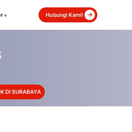
er
Hubungi Kami!
S
K DI SURABAYA