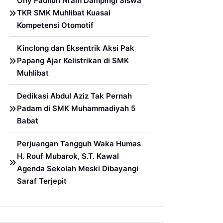
Ony Fadllun Ni’am Dampingi Siswa
TKR SMK Muhlibat Kuasai
Kompetensi Otomotif
Kinclong dan Eksentrik Aksi Pak
Papang Ajar Kelistrikan di SMK
Muhlibat
Dedikasi Abdul Aziz Tak Pernah
Padam di SMK Muhammadiyah 5
Babat
Perjuangan Tangguh Waka Humas
H. Rouf Mubarok, S.T. Kawal
Agenda Sekolah Meski Dibayangi
Saraf Terjepit