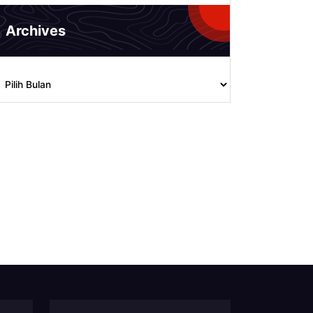
Archives
rchives