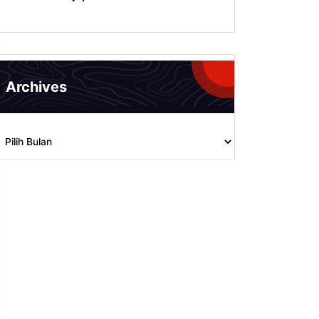
Archives
rchives