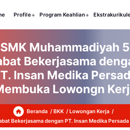
me
Profile
Program Keahlian
Ekstrakurikul
SMK Muhammadiyah 5
abat Bekerjasama deng
T. Insan Medika Persa
Membuka Lowongn Kerj
Beranda
/
BKK
/
Lowongan Kerja
/
at Bekerjasama dengan PT. Insan Medika Persad