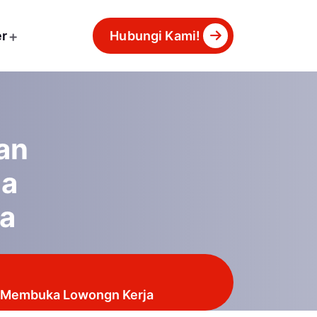
er
Hubungi Kami!
an
da
a
a Membuka Lowongn Kerja