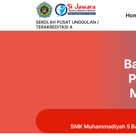
Lewati
ke
Ho
konten
SEKOLAH PUSAT UNGGULAN /
TERAKREDITASI A
B
P
SMK Muhammadiyah 5 Bab