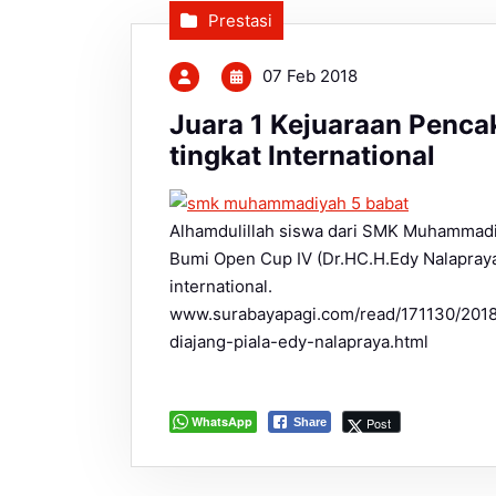
Prestasi
07 Feb 2018
Juara 1 Kejuaraan Penca
tingkat International
Alhamdulillah siswa dari SMK Muhammadiy
Bumi Open Cup IV (Dr.HC.H.Edy Nalapraya
international.
www.surabayapagi.com/read/171130/2018
diajang-piala-edy-nalapraya.html
WhatsApp
Post
Share