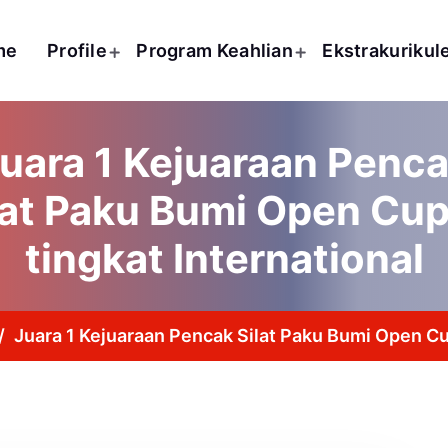
me
Profile
Program Keahlian
Ekstrakurikul
uara 1 Kejuaraan Penc
lat Paku Bumi Open Cup
tingkat International
/
Juara 1 Kejuaraan Pencak Silat Paku Bumi Open Cup