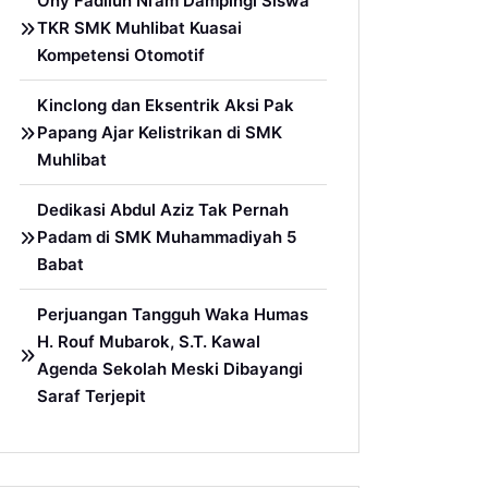
Ony Fadllun Ni’am Dampingi Siswa
TKR SMK Muhlibat Kuasai
Kompetensi Otomotif
Kinclong dan Eksentrik Aksi Pak
Papang Ajar Kelistrikan di SMK
Muhlibat
Dedikasi Abdul Aziz Tak Pernah
Padam di SMK Muhammadiyah 5
Babat
Perjuangan Tangguh Waka Humas
H. Rouf Mubarok, S.T. Kawal
Agenda Sekolah Meski Dibayangi
Saraf Terjepit