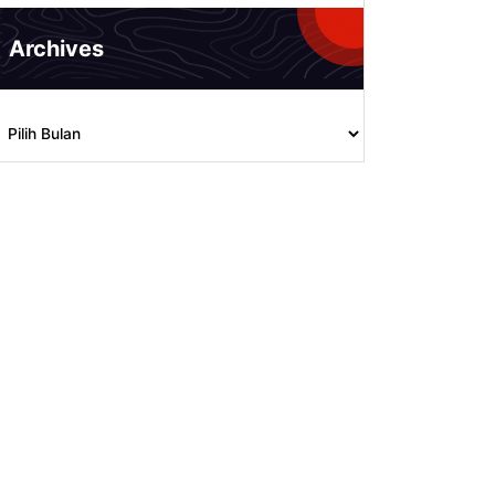
Archives
rchives