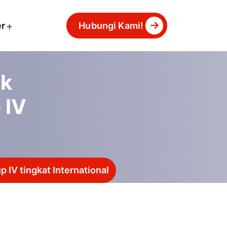
er
Hubungi Kami!
ak
 IV
 IV tingkat International