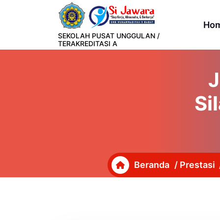
Lewati
ke
Ho
konten
SEKOLAH PUSAT UNGGULAN /
TERAKREDITASI A
J
Si
Beranda
/
Prestasi