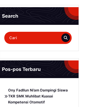
Search
Pencarian
untuk:
Pos-pos Terbaru
Ony Fadllun Ni’am Dampingi Siswa
TKR SMK Muhlibat Kuasai
Kompetensi Otomotif