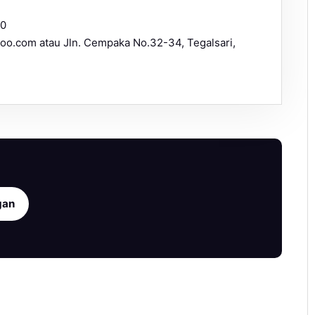
00
ahoo.com atau Jln. Cempaka No.32-34, Tegalsari,
gan