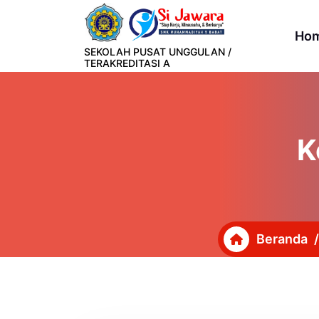
Lewati
ke
Ho
konten
SEKOLAH PUSAT UNGGULAN /
TERAKREDITASI A
K
Beranda