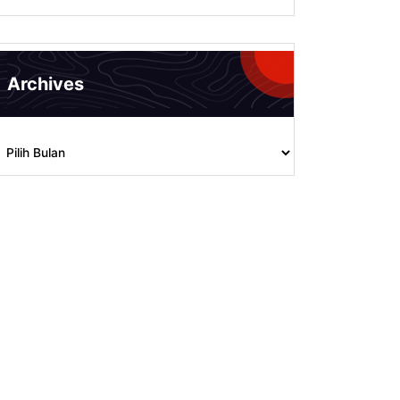
Archives
rchives