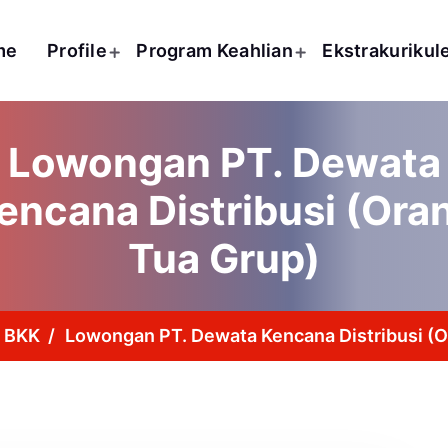
me
Profile
Program Keahlian
Ekstrakurikul
Lowongan PT. Dewata
encana Distribusi (Ora
Tua Grup)
/
BKK
/
Lowongan PT. Dewata Kencana Distribusi (O