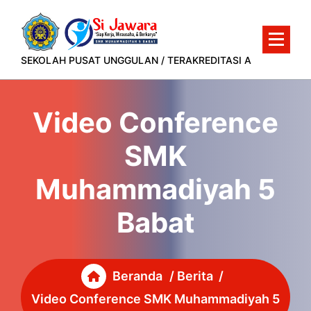
Lewati
ke
konten
SEKOLAH PUSAT UNGGULAN / TERAKREDITASI A
Video Conference
SMK
Muhammadiyah 5
Babat
Beranda
/
Berita
/
Video Conference SMK Muhammadiyah 5