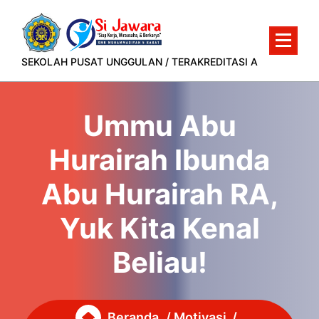
Lewati
ke
konten
SEKOLAH PUSAT UNGGULAN / TERAKREDITASI A
Ummu Abu
Hurairah Ibunda
Abu Hurairah RA,
Yuk Kita Kenal
Beliau!
Beranda
/
Motivasi
/