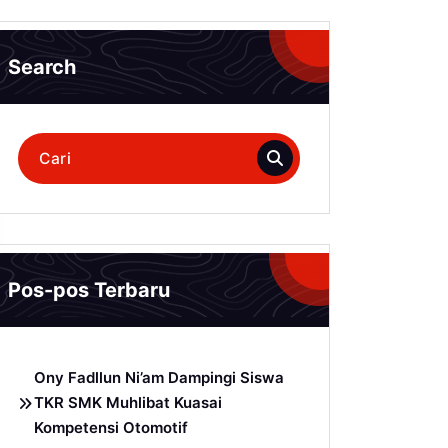
Search
Pencarian
untuk:
Pos-pos Terbaru
Ony Fadllun Ni’am Dampingi Siswa
TKR SMK Muhlibat Kuasai
Kompetensi Otomotif