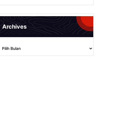
Archives
rchives