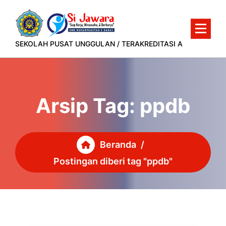
Lewati
ke
konten
SEKOLAH PUSAT UNGGULAN / TERAKREDITASI A
Arsip Tag: ppdb
Beranda
/
Postingan diberi tag "ppdb"