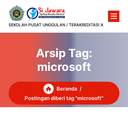
Lewati
ke
konten
SEKOLAH PUSAT UNGGULAN / TERAKREDITASI A
Arsip Tag:
microsoft
Beranda
/
Postingan diberi tag "microsoft"