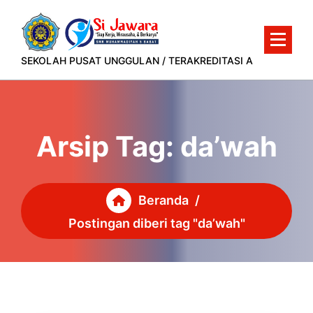
Lewati
ke
konten
SEKOLAH PUSAT UNGGULAN / TERAKREDITASI A
Arsip Tag: da’wah
Beranda
/
Postingan diberi tag "da’wah"