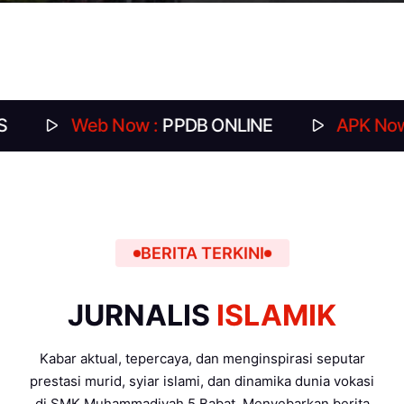
Web Now :
PPDB ONLINE
APK Now :
DAFTA
BERITA TERKINI
JURNALIS
ISLAMIK
Kabar aktual, tepercaya, dan menginspirasi seputar
prestasi murid, syiar islami, dan dinamika dunia vokasi
di SMK Muhammadiyah 5 Babat. Menyebarkan berita