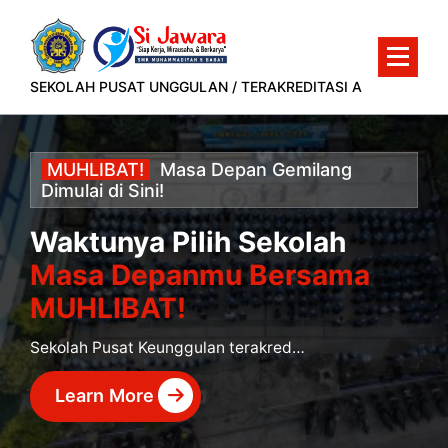
Lewati
ke
konten
SEKOLAH PUSAT UNGGULAN / TERAKREDITASI A
MUHLIBAT!
Masa
Depan
Gemilang
Dimulai
di
Sini!
Waktunya Pilih Sekolah
Masa Depanmu Bersama
MUHLIBAT!
Sekolah Pusat Keunggulan terakreditasi A yang siap mencetak murid berprestasi dan siap kerja.
Learn More