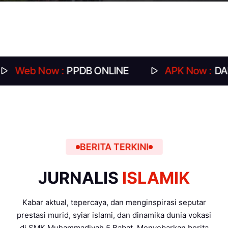
Now :
PPDB ONLINE
APK Now :
DAFTAR HAD
BERITA TERKINI
JURNALIS
ISLAMIK
Kabar aktual, tepercaya, dan menginspirasi seputar
prestasi murid, syiar islami, dan dinamika dunia vokasi
di SMK Muhammadiyah 5 Babat. Menyebarkan berita