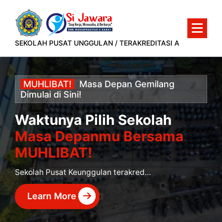
Lewati
ke
konten
SEKOLAH PUSAT UNGGULAN / TERAKREDITASI A
MUHLIBAT!
Masa
Depan
Gemilang
Dimulai
di
Sini!
Waktunya Pilih Sekolah
Masa Depanmu Bersama
MUHLIBAT!
Sekolah Pusat Keunggulan terakreditasi A yang siap mencetak murid berprestasi dan siap kerja.
Learn More