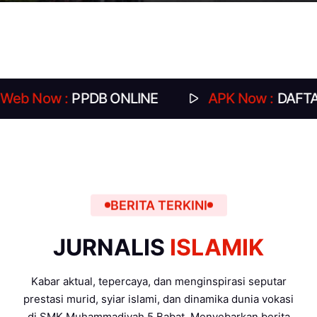
 :
PPDB ONLINE
APK Now :
DAFTAR HADIR
BERITA TERKINI
JURNALIS
ISLAMIK
Kabar aktual, tepercaya, dan menginspirasi seputar
prestasi murid, syiar islami, dan dinamika dunia vokasi
di SMK Muhammadiyah 5 Babat. Menyebarkan berita