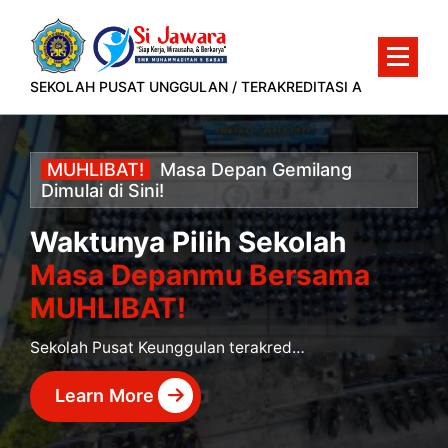
Lewati
ke
konten
SEKOLAH PUSAT UNGGULAN / TERAKREDITASI A
MUHLIBAT!
Masa
Depan
Gemilang
Dimulai
di
Sini!
Waktunya Pilih Sekolah
Masa Depanmu Bersama
MUHLIBAT!
Sekolah Pusat Keunggulan terakreditasi A yang siap mencetak murid berprestasi dan siap kerja.
Learn More